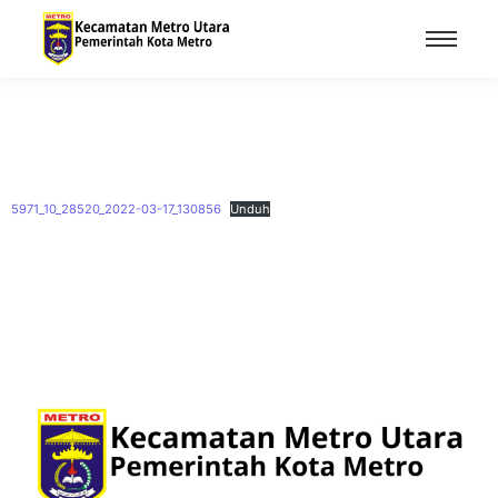
5971_10_28520_2022-03-17_130856
Unduh